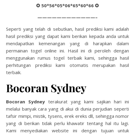
✪ 50*56*05*06*65*60*66 ✪
————————————–
Seperti yang telah di sebutkan, hasil prediksi kami adalah
hasil prediksi yang dapat kami berikan kepada anda untuk
mendapatkan kemenangan yang di harapkan dalam
permainan togel online ini. Hasil ini di peroleh dengan
menggunakan rumus togel terbaik kami, sehingga hasil
perhitungan prediksi kami otomatis merupakan hasil
terbaik.
Bocoran Sydney
Bocoran Sydney
terakurat yang kami sajikan hari ini
melalui banyak cara yang di akui di dunia perjudian seperti
tafsir mimpi, mistik, tysens, erek ereks dll, sehingga nomor
yang di berikan tidak perlu khawatir tentang hal itu lagi.
Kami menyediakan website ini dengan tujuan untuk