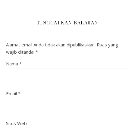
TINGGALKAN BALASAN
Alamat email Anda tidak akan dipublikasikan.
Ruas yang
wajib ditandai
*
Nama
*
Email
*
Situs Web