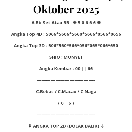
Oktober 2025
A.Bb Set Atau BB : ✹ 5 0 6 6 6
✹
Angka Top 4D : 5066*5606*5660*5666*0566*0656
Angka Top 3D : 506*560*566*056*065*066*650
SHIO :
MONYET
Angka Kembar : 00 || 66
————————————–
C.Bebas / C.Macau / C.Naga
( 0 | 6 )
————————————–
⇓ ANGKA TOP 2D (BOLAK BALIK) ⇓