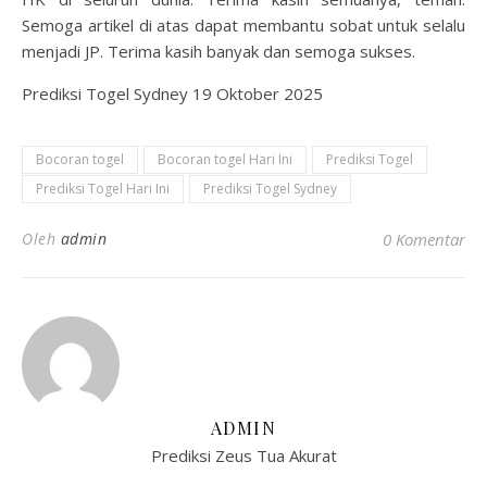
Semoga artikel di atas dapat membantu sobat untuk selalu
menjadi JP. Terima kasih banyak dan semoga sukses.
Prediksi Togel Sydney 19 Oktober 2025
Bocoran togel
Bocoran togel Hari Ini
Prediksi Togel
Prediksi Togel Hari Ini
Prediksi Togel Sydney
Oleh
admin
0 Komentar
ADMIN
Prediksi Zeus Tua Akurat