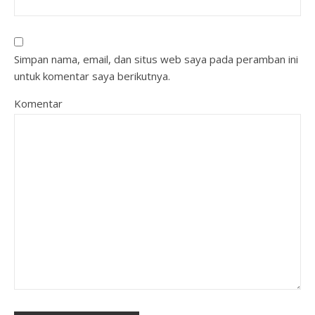
Simpan nama, email, dan situs web saya pada peramban ini
untuk komentar saya berikutnya.
Komentar