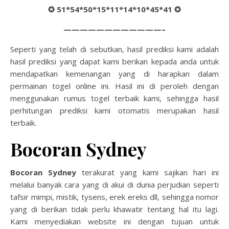
✪ 51*54*50*15*11*14*10*45*41
✪
————————————–
Seperti yang telah di sebutkan, hasil prediksi kami adalah
hasil prediksi yang dapat kami berikan kepada anda untuk
mendapatkan kemenangan yang di harapkan dalam
permainan togel online ini. Hasil ini di peroleh dengan
menggunakan rumus togel terbaik kami, sehingga hasil
perhitungan prediksi kami otomatis merupakan hasil
terbaik.
Bocoran Sydney
Bocoran Sydney
terakurat yang kami sajikan hari ini
melalui banyak cara yang di akui di dunia perjudian seperti
tafsir mimpi, mistik, tysens, erek ereks dll, sehingga nomor
yang di berikan tidak perlu khawatir tentang hal itu lagi.
Kami menyediakan website ini dengan tujuan untuk