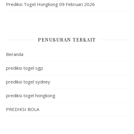
Prediksi Togel Hongkong 09 Februari 2026
PENUSURAN TERKAIT
Beranda
prediksi togel sgp
prediksi togel sydney
prediksi togel hongkong
PREDIKSI BOLA