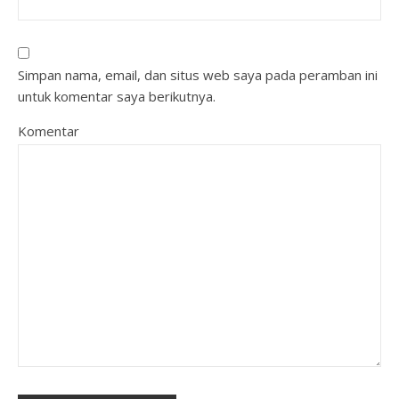
Simpan nama, email, dan situs web saya pada peramban ini
untuk komentar saya berikutnya.
Komentar