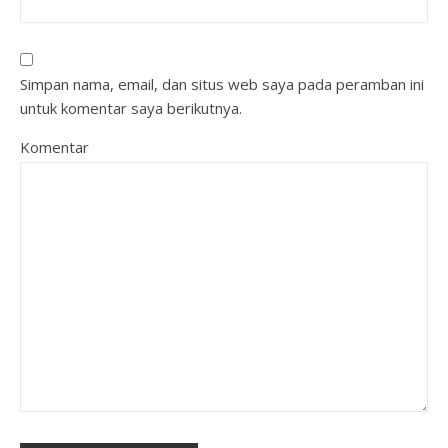
Simpan nama, email, dan situs web saya pada peramban ini
untuk komentar saya berikutnya.
Komentar