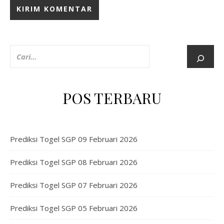
POS TERBARU
Prediksi Togel SGP 09 Februari 2026
Prediksi Togel SGP 08 Februari 2026
Prediksi Togel SGP 07 Februari 2026
Prediksi Togel SGP 05 Februari 2026