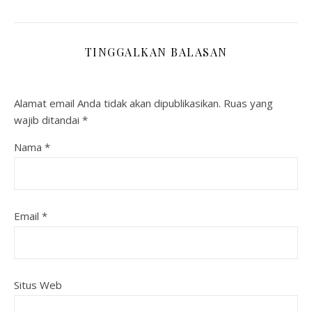
TINGGALKAN BALASAN
Alamat email Anda tidak akan dipublikasikan.
Ruas yang
wajib ditandai
*
Nama
*
Email
*
Situs Web