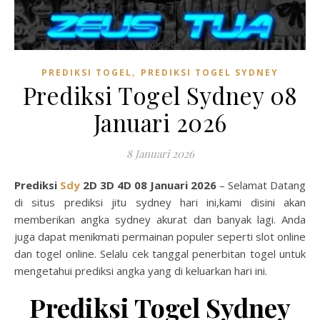
,
PREDIKSI TOGEL
PREDIKSI TOGEL SYDNEY
Prediksi Togel Sydney 08
Januari 2026
8 Januari 2026
Prediksi
Sdy
2D 3D 4D 08 Januari 2026
– Selamat Datang
di situs prediksi jitu sydney hari ini,kami disini akan
memberikan angka sydney akurat dan banyak lagi. Anda
juga dapat menikmati permainan populer seperti slot online
dan togel online. Selalu cek tanggal penerbitan togel untuk
mengetahui prediksi angka yang di keluarkan hari ini.
Prediksi Togel Sydney