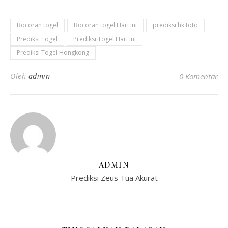
Bocoran togel
Bocoran togel Hari Ini
prediksi hk toto
Prediksi Togel
Prediksi Togel Hari Ini
Prediksi Togel Hongkong
Oleh
admin
0 Komentar
ADMIN
Prediksi Zeus Tua Akurat