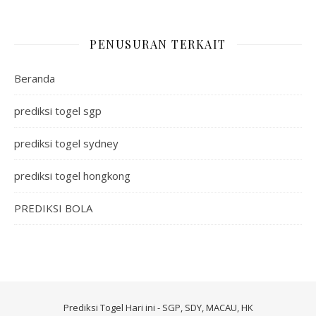
PENUSURAN TERKAIT
Beranda
prediksi togel sgp
prediksi togel sydney
prediksi togel hongkong
PREDIKSI BOLA
Prediksi Togel Hari ini - SGP, SDY, MACAU, HK