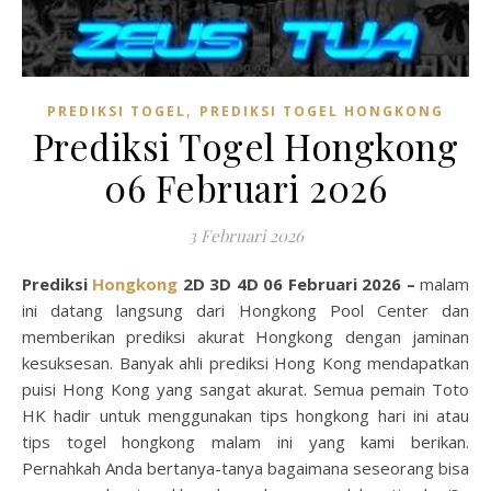
,
PREDIKSI TOGEL
PREDIKSI TOGEL HONGKONG
Prediksi Togel Hongkong
06 Februari 2026
3 Februari 2026
Prediksi
Hongkong
2D 3D 4D 06 Februari 2026 –
malam
ini datang langsung dari Hongkong Pool Center dan
memberikan prediksi akurat Hongkong dengan jaminan
kesuksesan. Banyak ahli prediksi Hong Kong mendapatkan
puisi Hong Kong yang sangat akurat. Semua pemain Toto
HK hadir untuk menggunakan tips hongkong hari ini atau
tips togel hongkong malam ini yang kami berikan.
Pernahkah Anda bertanya-tanya bagaimana seseorang bisa