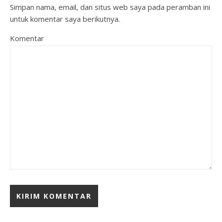
Simpan nama, email, dan situs web saya pada peramban ini
untuk komentar saya berikutnya.
Komentar