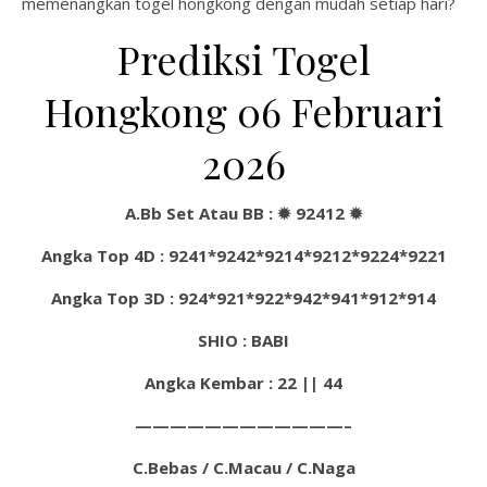
memenangkan togel hongkong dengan mudah setiap hari?
Prediksi Togel
Hongkong 06 Februari
2026
A.Bb Set Atau BB : ✹ 92412 ✹
Angka Top 4D :
9241*9242*9214*9212*9224*9221
Angka Top 3D : 924*921*922*942*941*912*914
SHIO :
BABI
Angka Kembar : 22 || 44
————————————–
C.Bebas / C.Macau / C.Naga