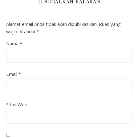
TINGGALKAN BALASAN
Alamat email Anda tidak akan dipublikasikan.
Ruas yang
wajib ditandai
*
Nama
*
Email
*
Situs Web