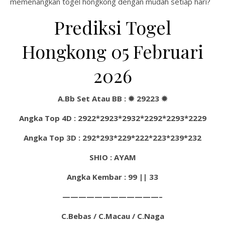
memenangkan togel hongkong dengan mudah setiap hari?
Prediksi Togel
Hongkong 05 Februari
2026
A.Bb Set Atau BB : ✹ 29223 ✹
Angka Top 4D :
2922*2923*2932*2292*2293*2229
Angka Top 3D : 292*293*229*222*223*239*232
SHIO :
AYAM
Angka Kembar : 99 || 33
————————————–
C.Bebas / C.Macau / C.Naga