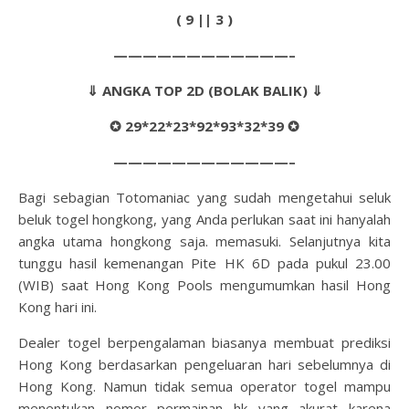
( 9 || 3 )
————————————–
⇓ ANGKA TOP 2D (BOLAK BALIK) ⇓
✪ 29*22*23*92*93*32*39 ✪
————————————–
Bagi sebagian Totomaniac yang sudah mengetahui seluk
beluk togel hongkong, yang Anda perlukan saat ini hanyalah
angka utama hongkong saja. memasuki. Selanjutnya kita
tunggu hasil kemenangan Pite HK 6D pada pukul 23.00
(WIB) saat Hong Kong Pools mengumumkan hasil Hong
Kong hari ini.
Dealer togel berpengalaman biasanya membuat prediksi
Hong Kong berdasarkan pengeluaran hari sebelumnya di
Hong Kong. Namun tidak semua operator togel mampu
menentukan nomor permainan hk yang akurat karena