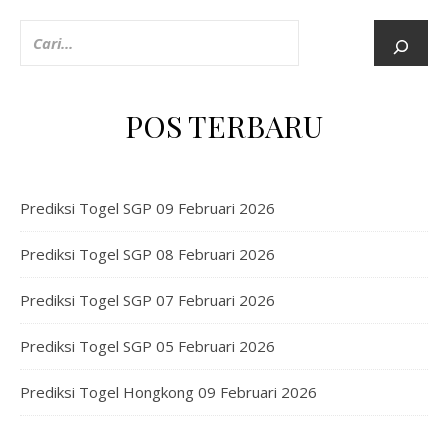
POS TERBARU
Prediksi Togel SGP 09 Februari 2026
Prediksi Togel SGP 08 Februari 2026
Prediksi Togel SGP 07 Februari 2026
Prediksi Togel SGP 05 Februari 2026
Prediksi Togel Hongkong 09 Februari 2026