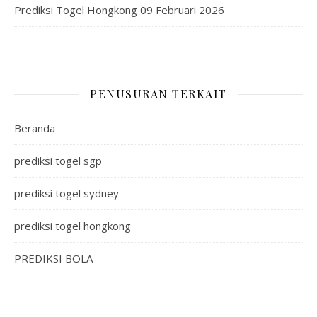
Prediksi Togel Hongkong 09 Februari 2026
PENUSURAN TERKAIT
Beranda
prediksi togel sgp
prediksi togel sydney
prediksi togel hongkong
PREDIKSI BOLA