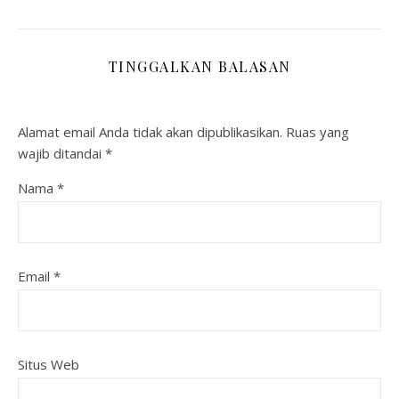
TINGGALKAN BALASAN
Alamat email Anda tidak akan dipublikasikan.
Ruas yang
wajib ditandai
*
Nama
*
Email
*
Situs Web