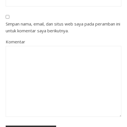
Simpan nama, email, dan situs web saya pada peramban ini
untuk komentar saya berikutnya.
Komentar