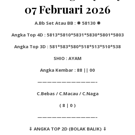
07 Februari 2026
A.Bb Set Atau BB : ✹ 58130
✹
Angka Top 4D : 5813*5810*5831*5830*5801*5803
Angka Top 3D : 581*583*580*518*513*510*538
SHIO :
AYAM
Angka Kembar : 88 || 00
————————————–
C.Bebas / C.Macau / C.Naga
( 8 | 0 )
————————————–
⇓ ANGKA TOP 2D (BOLAK BALIK) ⇓