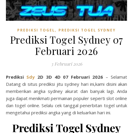
,
PREDIKSI TOGEL
PREDIKSI TOGEL SYDNEY
Prediksi Togel Sydney 07
Februari 2026
3 Februari 2026
Prediksi
Sdy
2D 3D 4D 07 Februari 2026
– Selamat
Datang di situs prediksi jitu sydney hari ini,kami disini akan
memberikan angka sydney akurat dan banyak lagi. Anda
juga dapat menikmati permainan populer seperti slot online
dan togel online. Selalu cek tanggal penerbitan togel untuk
mengetahui prediksi angka yang di keluarkan hari ini.
Prediksi Togel Sydney