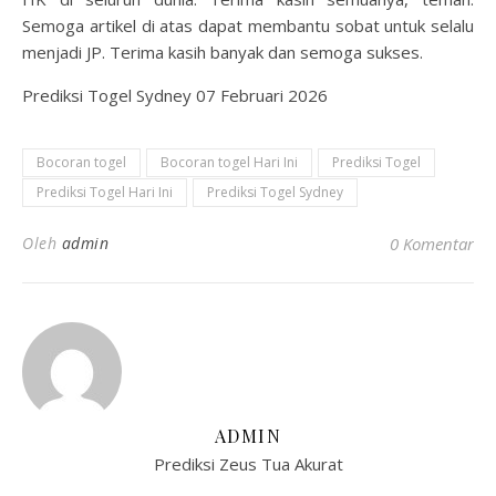
Semoga artikel di atas dapat membantu sobat untuk selalu
menjadi JP. Terima kasih banyak dan semoga sukses.
Prediksi Togel Sydney 07 Februari 2026
Bocoran togel
Bocoran togel Hari Ini
Prediksi Togel
Prediksi Togel Hari Ini
Prediksi Togel Sydney
Oleh
admin
0 Komentar
ADMIN
Prediksi Zeus Tua Akurat