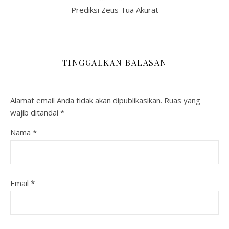
Prediksi Zeus Tua Akurat
TINGGALKAN BALASAN
Alamat email Anda tidak akan dipublikasikan.
Ruas yang
wajib ditandai
*
Nama
*
Email
*