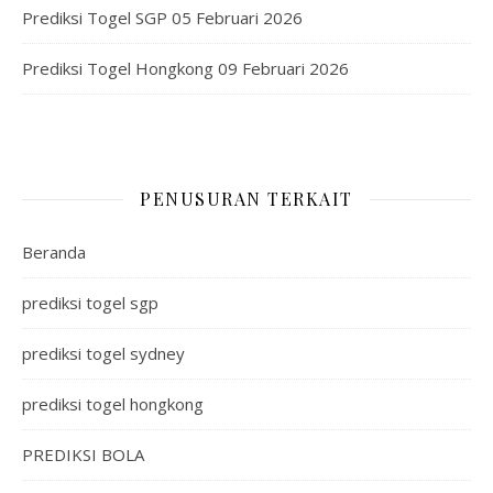
Prediksi Togel SGP 05 Februari 2026
Prediksi Togel Hongkong 09 Februari 2026
PENUSURAN TERKAIT
Beranda
prediksi togel sgp
prediksi togel sydney
prediksi togel hongkong
PREDIKSI BOLA